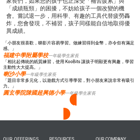
家長們，如果您的孩子也正深受「補習疲累」與
「成績瓶頸」的困擾，不妨給孩子一個改變的機
會。嘗試退一步，用科學、有趣的工具代替疲勞轟
炸，您會發現，不補習，孩子同樣能自信地取得優
異成績。
「小朋友很喜歡，睇影片容易學習。做練習得到金幣，亦令佢有滿足
感。」
福建中學附屬學校
一年級學生家長
「相比起傳統的紙質練習，使用 KooBits 讓孩子明顯更有興趣，學習
主動性大大提高。」
喇沙小學
一年級學生家長
「題目非常多元化，以遊戲方式引導學習，對小朋友來說非常有吸引
力。」
圓玄學院陳國超興德小學
一年級學生家長
進一步了解 KooBits
OUR OFFERINGS
RESOURCES
OUR COMPANY