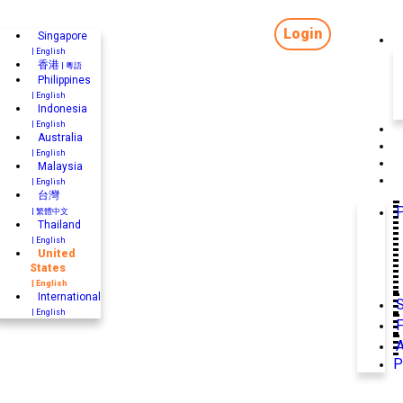
Login
Singapore
| English
香港
| 粵語
Philippines
| English
Indonesia
| English
Australia
| English
Malaysia
| English
台灣
P
| 繁體中文
Thailand
| English
United
States
| English
International
| English
F
P