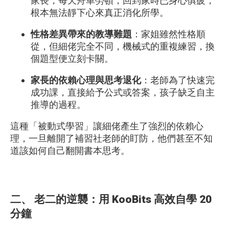
家長，每天舟車勞頓，回到家時已身心俱疲，
根本無法靜下心來真正消化所學。
性格差異帶來的教導難題
：家姐雖然性格順
從，但細佬完全不同，機械式的重複練習，換
個題型便立刻卡關。
家長的依賴心理與思考退化
：老師為了快速完
成功課，直接給予公式或答案，孩子缺乏自主
推導的過程。
這種「被動式學習」讓細佬產生了強烈的依賴心
理，一旦離開了補習社老師的盯防，他們甚至不知
道該如何自己翻開書本思考。
二、 老二的逆襲：用 KooBits 高效自學 20
分鐘