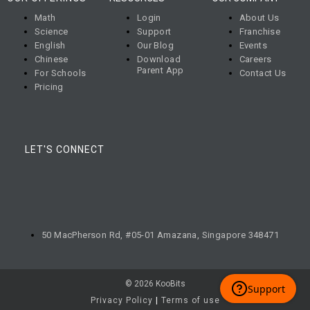
Math
Login
About Us
Science
Support
Franchise
English
Our Blog
Events
Chinese
Download
Careers
Parent App
For Schools
Contact Us
Pricing
LET'S CONNECT
50 MacPherson Rd, #05-01 Amazana, Singapore 348471
© 2026 KooBits
Privacy Policy
|
Terms of use